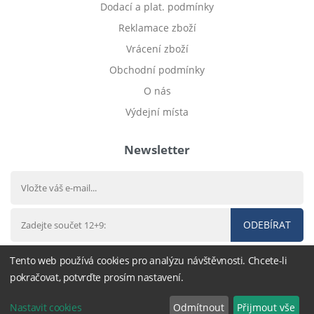
Dodací a plat. podmínky
Reklamace zboží
Vrácení zboží
Obchodní podmínky
O nás
Výdejní místa
Newsletter
ODEBÍRAT
Tento web používá cookies pro analýzu návštěvnosti. Chcete-li
pokračovat, potvrďte prosím nastavení.
© 2012 - 2026
Dětské povlečení
- nastavení cookies
Nastavit cookies
Odmítnout
Přijmout vše