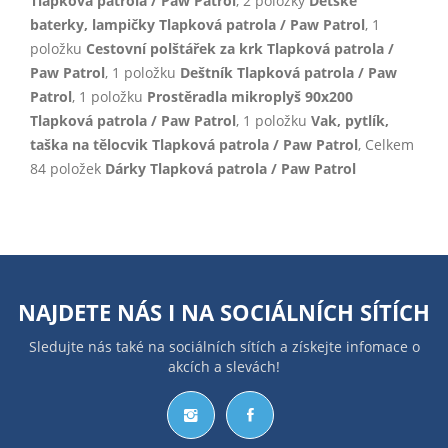
Tlapková patrola / Paw Patrol
, 2 položky
Dětské
baterky, lampičky Tlapková patrola / Paw Patrol
, 1
položku
Cestovní polštářek za krk Tlapková patrola /
Paw Patrol
, 1 položku
Deštník Tlapková patrola / Paw
Patrol
, 1 položku
Prostěradla mikroplyš 90x200
Tlapková patrola / Paw Patrol
, 1 položku
Vak, pytlík,
taška na tělocvik Tlapková patrola / Paw Patrol
, Celkem
84 položek
Dárky Tlapková patrola / Paw Patrol
NAJDETE NÁS I NA
SOCIÁLNÍCH SÍTÍCH
Sledujte nás také na sociálních sítích a získejte infomace o
akcích a slevách!