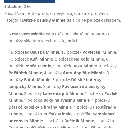
Skladem:
0 ks
Pokud Vám tento produkt nevyhovuje, máme pro Vás v
kategorii
Dětské osušky Minnie
dalších
16 položek
skladem.
S motivem Minnie
Vám můžeme aktuálně nabídnou
položky skladem v těchto kategoriích:
16 položek
Osuška Minnie
, 13 položek
Povlečení Minnie
,
10 položek
Kufr Minnie
, 8 položek
Na kolo Minnie
, 6
položek
Pončo Minnie
, 5 položek
Deka Minnie
, 4 položky
Polštářek Minnie
, 4 položky
Auto doplňky Minnie
, 3
položky
Batoh Minnie
, 3 položky
Dětské baterky,
lampičky Minnie
, 3 položky
Povlečení do postýlky
Minnie
, 2 položky
Láhve na pití Minnie
, 1 položku
Povlak
Minnie
, 1 položku
Boxy na svačinu Minnie
, 1 položku
Dětské kabelky a brašny Minnie
, 1 položku
Prostěradlo
Minnie
, 1 položku
Ručník Minnie
, 1 položku
Samolepící
jmenovky Minnie
, 1 položku
Deštník Minnie
, 1 položku
Cestovní polštářek za krk Minnie
, Celkem 85 položek