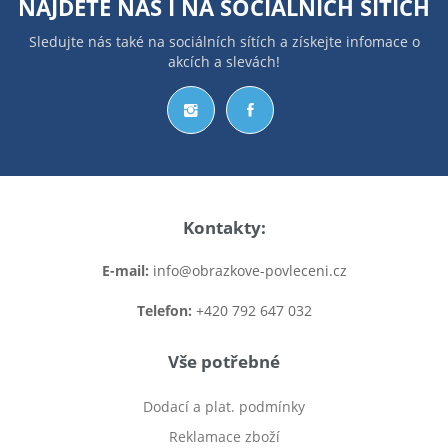
NAJDETE NÁS I NA
SOCIÁLNÍCH SÍTÍCH
Sledujte nás také na sociálních sítích a získejte infomace o
akcích a slevách!
Kontakty:
E-mail:
info@obrazkove-povleceni.cz
Telefon:
+420 792 647 032
Vše potřebné
Dodací a plat. podmínky
Reklamace zboží