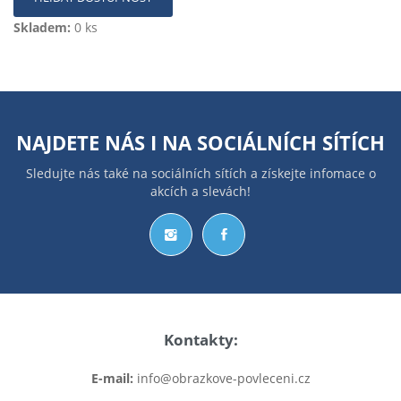
Skladem:
0 ks
NAJDETE NÁS I NA
SOCIÁLNÍCH SÍTÍCH
Sledujte nás také na sociálních sítích a získejte infomace o
akcích a slevách!
Kontakty:
E-mail:
info@obrazkove-povleceni.cz