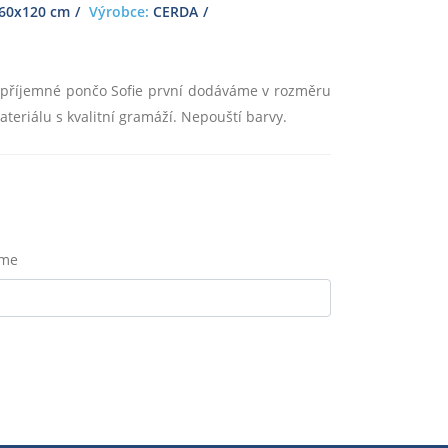
60x120 cm
Výrobce:
CERDA
ak příjemné pončo Sofie první dodáváme v rozměru
eriálu s kvalitní gramáží. Nepouští barvy.
eme