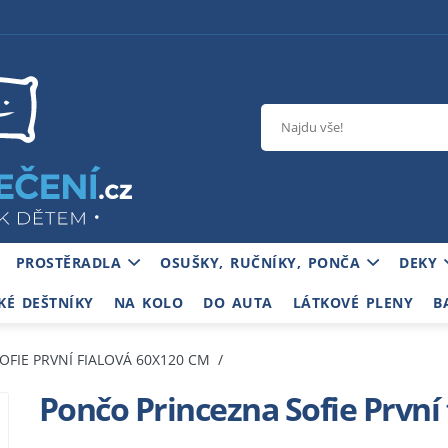
PROSTĚRADLA
OSUŠKY, RUČNÍKY, PONČA
DEKY
KÉ DEŠTNÍKY
NA KOLO
DO AUTA
LÁTKOVÉ PLENY
B
FIE PRVNÍ FIALOVÁ 60X120 CM
Pončo Princezna Sofie První