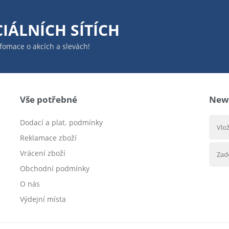
IÁLNÍCH SÍTÍCH
infomace o akcích a slevách!
Vše potřebné
News
Dodací a plat. podmínky
Reklamace zboží
Vrácení zboží
Obchodní podmínky
O nás
Výdejní místa