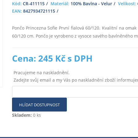
Kód:
CR-411115
Materiál:
100% Bavlna - Velur
Velikost:
EAN:
8427934721115
Pončo Princezna Sofie První fialová 60/120. Kvalitní na om
60/120 cm. Pončo je vyrobeno z vysoce savého bavlněného mat
Cena: 245 Kč s DPH
Pracujeme na naskladnění.
Zadejte svůj email a my Vás po naskladnění zboží informuj
HLÍDAT DOSTUPNOST
Skladem:
0 ks