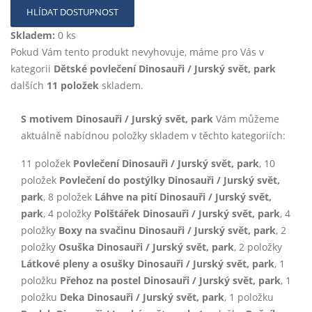
HLÍDAT DOSTUPNOST
Skladem:
0 ks
Pokud Vám tento produkt nevyhovuje, máme pro Vás v
kategorii
Dětské povlečení Dinosauři / Jurský svět, park
dalších
11 položek
skladem.
S motivem Dinosauři / Jurský svět, park
Vám můžeme
aktuálně nabídnou položky skladem v těchto kategoriích:
11 položek
Povlečení Dinosauři / Jurský svět, park
, 10
položek
Povlečení do postýlky Dinosauři / Jurský svět,
park
, 8 položek
Láhve na pití Dinosauři / Jurský svět,
park
, 4 položky
Polštářek Dinosauři / Jurský svět, park
, 4
položky
Boxy na svačinu Dinosauři / Jurský svět, park
, 2
položky
Osuška Dinosauři / Jurský svět, park
, 2 položky
Látkové pleny a osušky Dinosauři / Jurský svět, park
, 1
položku
Přehoz na postel Dinosauři / Jurský svět, park
, 1
položku
Deka Dinosauři / Jurský svět, park
, 1 položku