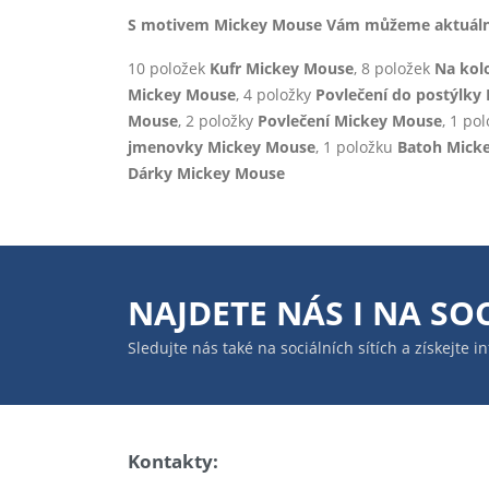
S motivem Mickey Mouse Vám můžeme aktuálně 
10 položek
Kufr Mickey Mouse
, 8 položek
Na kol
Mickey Mouse
, 4 položky
Povlečení do postýlky
Mouse
, 2 položky
Povlečení Mickey Mouse
, 1 po
jmenovky Mickey Mouse
, 1 položku
Batoh Mick
Dárky Mickey Mouse
NAJDETE NÁS I NA
SOC
Sledujte nás také na sociálních sítích a získejte 
Kontakty: