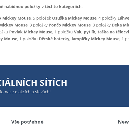
nabídnou položky v těchto kategoriích:
o Mickey Mouse
, 5 položek
Osuška Mickey Mouse
, 4 položky
Láhve
 Mickey Mouse
, 3 položky
Pončo Mickey Mouse
, 3 položky
Deka Mi
ložku
Povlak Mickey Mouse
, 1 položku
Vak, pytlík, taška na těloc
ey Mouse
, 1 položku
Dětské baterky, lampičky Mickey Mouse
, 1 
IÁLNÍCH SÍTÍCH
infomace o akcích a slevách!
Vše potřebné
News