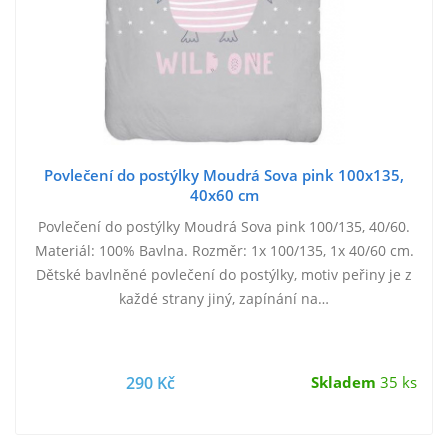
Povlečení do postýlky Moudrá Sova pink 100x135,
40x60 cm
Povlečení do postýlky Moudrá Sova pink 100/135, 40/60.
Materiál: 100% Bavlna. Rozměr: 1x 100/135, 1x 40/60 cm.
Dětské bavlněné povlečení do postýlky, motiv peřiny je z
každé strany jiný, zapínání na…
290 Kč
Skladem
35 ks