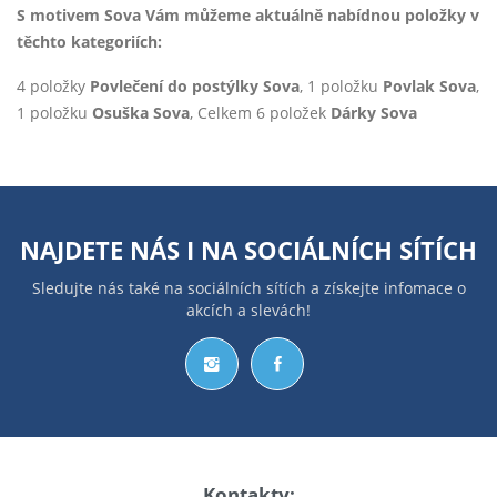
S motivem Sova Vám můžeme aktuálně nabídnou položky v
těchto kategoriích:
4 položky
Povlečení do postýlky Sova
, 1 položku
Povlak Sova
,
1 položku
Osuška Sova
, Celkem 6 položek
Dárky Sova
NAJDETE NÁS I NA
SOCIÁLNÍCH SÍTÍCH
Sledujte nás také na sociálních sítích a získejte infomace o
akcích a slevách!
Kontakty: