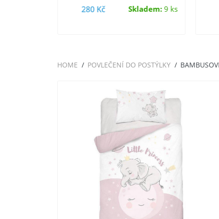
adem:
34 ks
280 Kč
Skladem:
9 ks
HOME
POVLEČENÍ DO POSTÝLKY
BAMBUSOVÉ