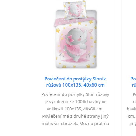
čení do
Povlečení do postýlky Sloník
Po
edá 100x135
růžová 100x135, 40x60 cm
r
vlečení do
Povlečení do postýlky Slon růžový
P
e příjemné na
je vyrobeno ze 100% bavlny ve
r
savost a
velikosti 100x135, 40x60 cm.
bavl
sti, rychle
Povlečení má z druhé strany jiný
cm.
egulačně, je
motiv viz obrázek. Možno prát na
jin
rodyšné,
40°C. Zapínání na zip.