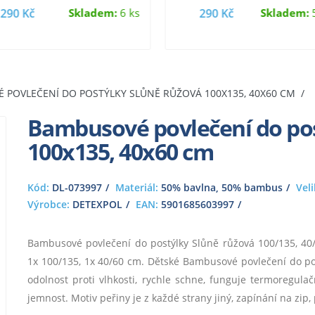
290 Kč
Skladem:
6 ks
290 Kč
Skladem:
5
 POVLEČENÍ DO POSTÝLKY SLŮNĚ RŮŽOVÁ 100X135, 40X60 CM
Bambusové povlečení do pos
100x135, 40x60 cm
Kód:
DL-073997
Materiál:
50% bavlna, 50% bambus
Veli
Výrobce:
DETEXPOL
EAN:
5901685603997
Bambusové povlečení do postýlky Slůně růžová 100/135, 40
1x 100/135, 1x 40/60 cm. Dětské Bambusové povlečení do po
odolnost proti vlhkosti, rychle schne, funguje termoregulač
jemnost. Motiv peřiny je z každé strany jiný, zapínání na zip,