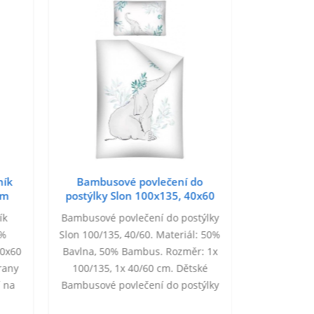
ník
Bambusové povlečení do
Povlečen
cm
postýlky Slon 100x135, 40x60
100x
cm
ík
Bambusové povlečení do postýlky
Povlečení
0%
Slon 100/135, 40/60. Materiál: 50%
vyrobeno
40x60
Bavlna, 50% Bambus. Rozměr: 1x
velikost
rany
100/135, 1x 40/60 cm. Dětské
Povlečení 
í na
Bambusové povlečení do postýlky
motiv viz o
je příjemné na omak, má vysokou
na 40°C