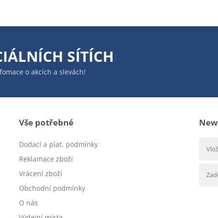
IÁLNÍCH SÍTÍCH
infomace o akcích a slevách!
Vše potřebné
News
Dodací a plat. podmínky
Reklamace zboží
Vrácení zboží
Obchodní podmínky
O nás
Výdejní místa