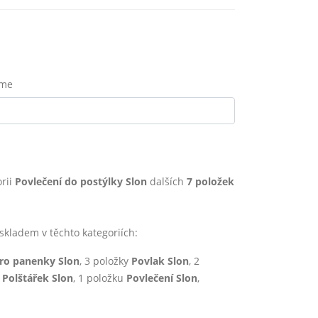
eme
rii
Povlečení do postýlky Slon
dalších
7 položek
ladem v těchto kategoriích:
pro panenky Slon
, 3 položky
Povlak Slon
, 2
u
Polštářek Slon
, 1 položku
Povlečení Slon
,