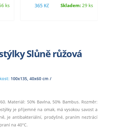
savost a…
6 ks
365 Kč
Skladem:
29 ks
290 K
týlky Slůně růžová
kost:
100x135, 40x60 cm
/60. Materiál: 50% Bavlna, 50% Bambus. Rozměr:
stýlky je příjemné na omak, má vysokou savost a
ně, je antibakteriální, prodyšné, praním neztrácí
 praní na 40°C.