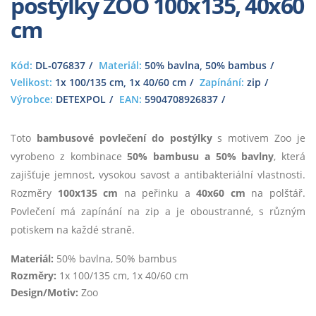
postýlky ZOO 100x135, 40x60
cm
Kód:
DL-076837
Materiál:
50% bavlna, 50% bambus
Velikost:
1x 100/135 cm, 1x 40/60 cm
Zapínání:
zip
Výrobce:
DETEXPOL
EAN:
5904708926837
Toto
bambusové povlečení do postýlky
s motivem Zoo je
vyrobeno z kombinace
50% bambusu a 50% bavlny
, která
zajišťuje jemnost, vysokou savost a antibakteriální vlastnosti.
Rozměry
100x135 cm
na peřinku a
40x60 cm
na polštář.
Povlečení má zapínání na zip a je oboustranné, s různým
potiskem na každé straně.
Materiál:
50% bavlna, 50% bambus
Rozměry:
1x 100/135 cm, 1x 40/60 cm
Design/Motiv:
Zoo