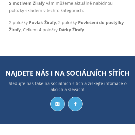
S motivem Žirafy
Vám můžeme aktuálně nabídnou
položky skladem v těchto kategoriích:
2 položky
Povlak Žirafy
, 2 položky
Povlečení do postýlky
Žirafy
, Celkem 4 položky
Dárky Žirafy
NAJDETE NÁS I NA
SOCIÁLNÍCH SÍTÍCH
Sledujte nás také na sociálních sítích a získejte infomace o
akcích a slevách!